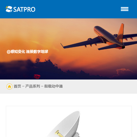
首页
关于星展
动中通系列
@感知变化 连接数字地球
路由器
陆地自动站
首页
-
产品系列
- 船载动中通
无人机
解决方案
技术支持