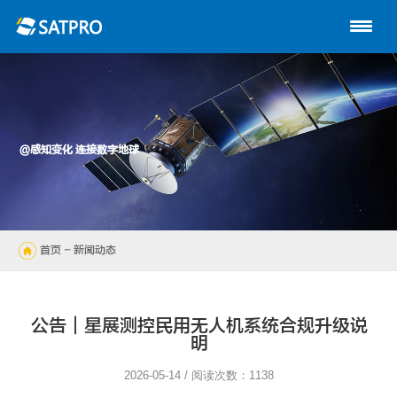
首页
关于星展
动中通系列
@感知变化 连接数字地球
路由器
陆地自动站
首页
- 新闻动态
无人机
解决方案
公告｜星展测控民用无人机系统合规升级说
明
技术支持
2026-05-14 / 阅读次数：1138