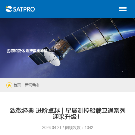
首页
关于星展
动中通系列
@感知变化 连接数字地球
路由器
陆地自动站
首页
- 新闻动态
无人机
解决方案
致敬经典 进阶卓越 | 星展测控船载卫通系列
迎来升级！
技术支持
2026-04-21 / 阅读次数：1042