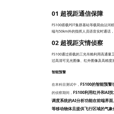
01 超视距通信保障
FS100搭载PDT集群基站等载荷由沾
端与50km外的指挥人员语音实时通话
02
超视距灾情侦察
FS100通过搭载的三光吊舱利用高通量卫星网进行跨时域侦察沾河机场至幸福机场往返112km区域，将高清1080P侦察视频实时传输至前方指挥中心，通
过高清可见光图像、红外图像及高精度
智能预警
FS100的智能预警
在本科目测试中，
FS100利用红外和
AI
技
的侦察期间，
调度系统的AI分析功能在前端界面
等移动物体且
提供飞行区域的气象