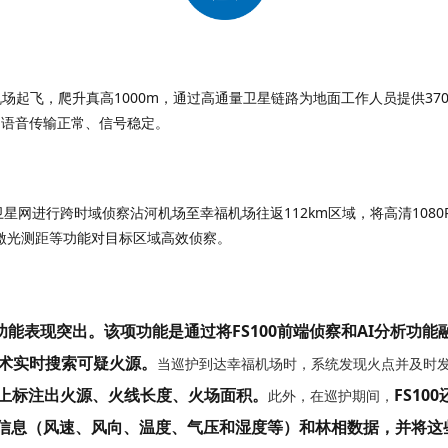
河机场起飞，爬升真高1000m，通过高通量卫星链路为地面工作人员提供3
，语音传输正常、信号稳定。
激光测距等功能对目标区域高效侦察。
功能
表现突出
。
该
项功能是通过将FS100前端侦察和
AI
分析功能
术实时搜索可疑火源。
当巡护到达幸福机场时，系统发现火点并及时
上
标注出
火源、
火线长度、火场面积。
FS10
此外，在巡护期间，
信息
（
风速、风向、温度、气压和湿度等
）和林相数据
，
并将这