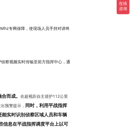
70Mhz专网保障，使现场人员手持对讲终
融合而成。
在超视距自主巡护112公里
同时，利用
平战指挥
发出预警提示，
0还能实时
识别侦察区域人员和车辆
些信息
在平战指挥调度平台上以可