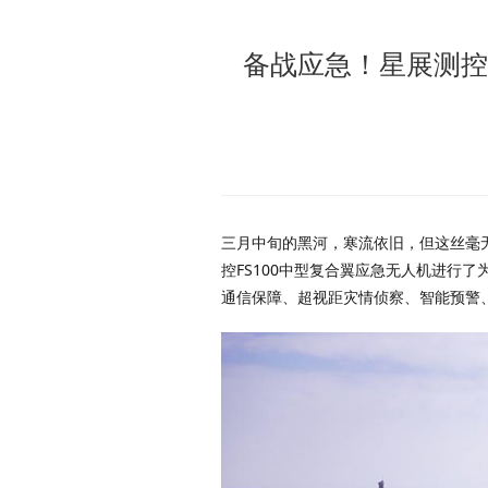
备战应急！星展测控FS100中型复合翼应急无人机出色完成黑龙江应急航空（无人
三月中旬的黑河，寒流依旧，但这丝毫无法阻挡一群先行者的脚步。星展测控公司参加黑龙江省应急厅组织的应急航空（无人机）能力实地测试，星展测
控FS100中型复合翼应急无人机进行
通信保障、超视距灾情侦察、智能预警